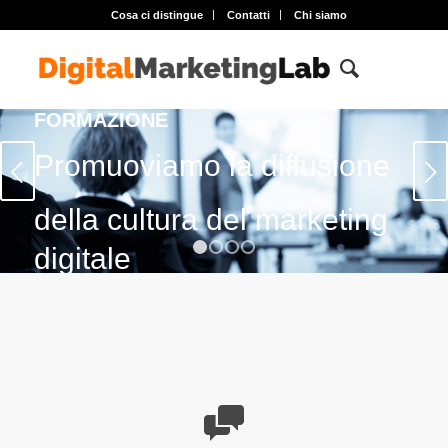
Cosa ci distingue
Contatti
Chi siamo
FORMAZIONE
Promuoviamo la diffusione
Succ
della cultura del marketing
digitale
1
2
3
4