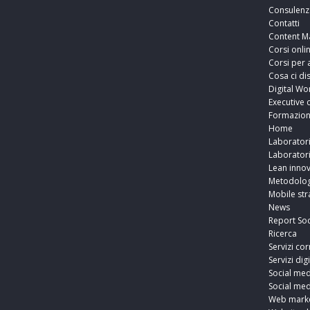
Consulenz
Contatti
Content M
Corsi onli
Corsi per 
Cosa ci di
Digital Wo
Executive 
Formazio
Home
Laborator
Laborator
Lean innov
Metodolog
Mobile str
News
Report Soc
Ricerca
Servizi cor
Servizi digi
Social med
Social med
Web marke