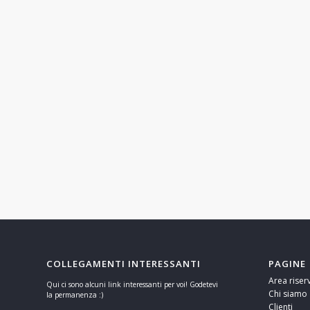
COLLEGAMENTI INTERESSANTI
PAGINE
Area riser
Qui ci sono alcuni link interessanti per voi! Godetevi
Chi siamo
la permanenza :)
Clienti