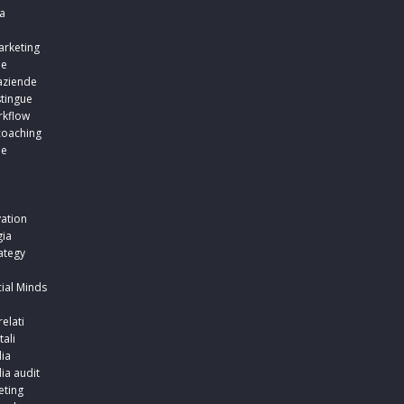
a
arketing
ne
aziende
stingue
rkflow
coaching
ne
i
i
ation
ia
ategy
ial Minds
relati
tali
ia
ia audit
ting