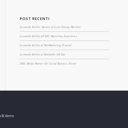
POST RECENTI
Leonardo Bellini, Mentor al Lean Startup Machine
Leonardo Bellini all’IDC Marketing Experience
Leonardo Bellini al WebMarketing Festival
Leonardo Bellini al Mashable SM Day
DML Media Partner del Social Business Forum
a B.Verro