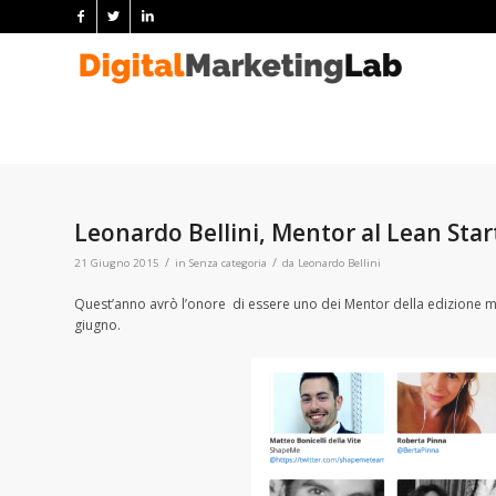
Leonardo Bellini, Mentor al Lean Sta
/
/
21 Giugno 2015
in
Senza categoria
da
Leonardo Bellini
Quest’anno avrò l’onore di essere uno dei Mentor della edizione m
giugno.