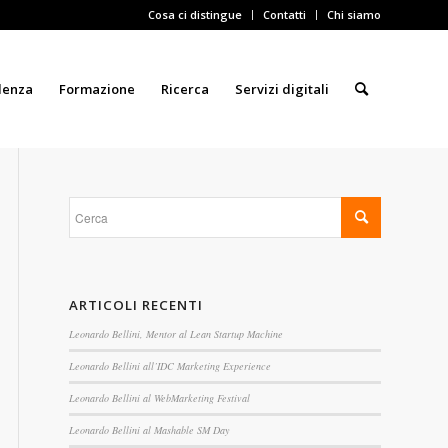
Cosa ci distingue
Contatti
Chi siamo
lenza
Formazione
Ricerca
Servizi digitali
ARTICOLI RECENTI
Leonardo Bellini, Mentor al Lean Startup Machine
Leonardo Bellini all’IDC Marketing Experience
Leonardo Bellini al WebMarketing Festival
Leonardo Bellini al Mashable SM Day