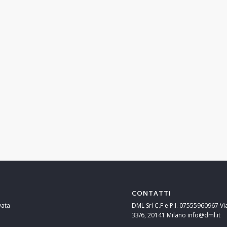
CONTATTI
vata
DML Srl C.F e P.I. 07555960967 Vi
33/6, 20141 Milano info@dml.it