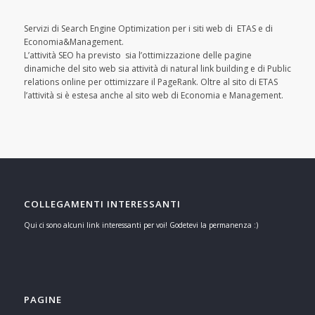
Servizi di Search Engine Optimization per i siti web di ETAS e di
Economia&Management.
L’attività SEO ha previsto sia l’ottimizzazione delle pagine
dinamiche del sito web sia attività di natural link building e di Public
relations online per ottimizzare il PageRank. Oltre al sito di ETAS
l’attività si è estesa anche al sito web di Economia e Management.
COLLEGAMENTI INTERESSANTI
Qui ci sono alcuni link interessanti per voi! Godetevi la permanenza :)
PAGINE