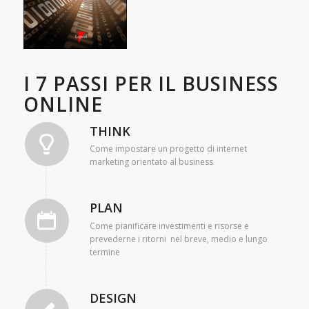
I 7 PASSI PER IL BUSINESS
ONLINE
THINK
Come impostare un progetto di internet
marketing orientato al business
PLAN
Come pianificare investimenti e risorse e
prevederne i ritorni nel breve, medio e lungo
termine
DESIGN