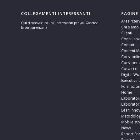
COLLEGAMENTI INTERESSANTI
PAGINE
Area riser
Qui ci sono alcuni link interessanti per voi! Godetevi
Chi siamo
la permanenza :)
Clienti
Consulenz
Contatti
Content M
Corsi onli
Corsi per 
Cosa ci di
Digital Wo
Executive 
Formazio
Home
Laborator
Laborator
Lean innov
Metodolog
Mobile str
News
Report Soc
Ricerca