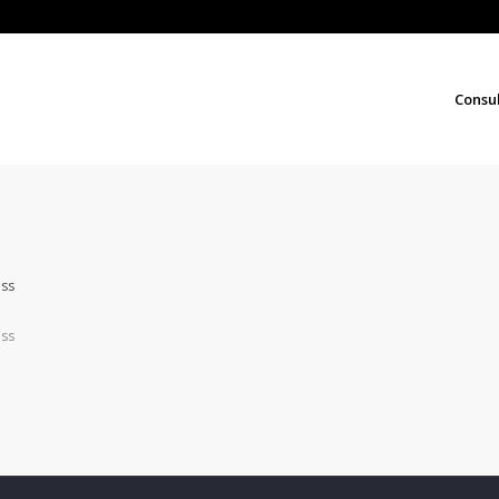
Consu
ess
ess