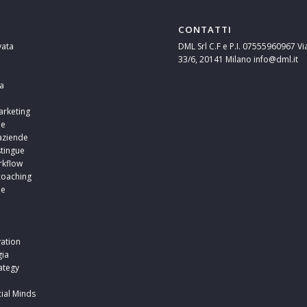
CONTATTI
vata
DML Srl C.F e P.I. 07555960967 Vi
33/6, 20141 Milano info@dml.it
a
arketing
ne
aziende
stingue
rkflow
coaching
ne
i
i
ation
ia
ategy
ial Minds