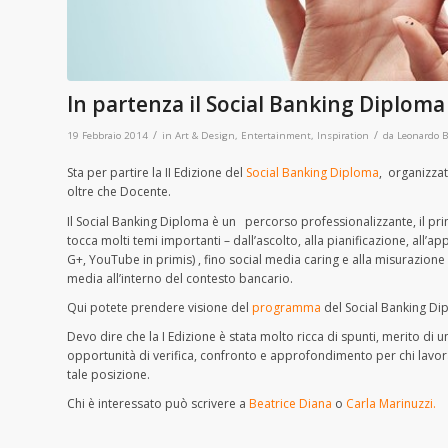
In partenza il Social Banking Diploma
/
/
19 Febbraio 2014
in
Art & Design
,
Entertainment
,
Inspiration
da
Leonardo B
Sta per partire la II Edizione del
Social Banking Diploma
, organizzat
oltre che Docente.
Il Social Banking Diploma è un percorso professionalizzante, il primo
tocca molti temi importanti – dall’ascolto, alla pianificazione, all’
G+, YouTube in primis) , fino social media caring e alla misurazione
media all’interno del contesto bancario.
Qui potete prendere visione del
programma
del Social Banking Di
Devo dire che la I Edizione è stata molto ricca di spunti, merito di 
opportunità di verifica, confronto e approfondimento per chi lavora
tale posizione.
Chi è interessato può scrivere a
Beatrice Diana
o
Carla Marinuzzi.