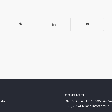
CONTATTI
vata
DML Srl C.F e P.I. 07555960967 Vi
33/6, 20141 Milano info@dml.it