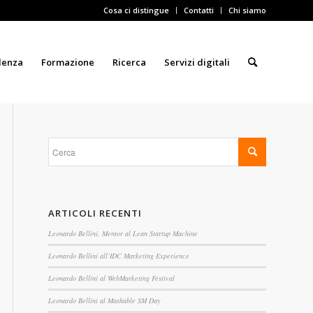
Cosa ci distingue
Contatti
Chi siamo
lenza
Formazione
Ricerca
Servizi digitali
ARTICOLI RECENTI
Leonardo Bellini, Mentor al Lean Startup Machine
Leonardo Bellini all’IDC Marketing Experience
Leonardo Bellini al WebMarketing Festival
Leonardo Bellini al Mashable SM Day