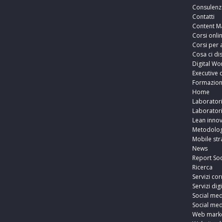
Consulenz
Contatti
Content M
Corsi onli
Corsi per 
Cosa ci di
Digital Wo
Executive 
Formazio
Home
Laborator
Laborator
Lean innov
Metodolog
Mobile str
News
Report Soc
Ricerca
Servizi cor
Servizi digi
Social med
Social med
Web marke