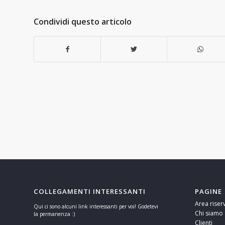
Condividi questo articolo
COLLEGAMENTI INTERESSANTI
PAGINE
Area riser
Qui ci sono alcuni link interessanti per voi! Godetevi
Chi siamo
la permanenza :)
Clienti