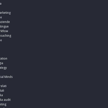
a
arketing
ne
aziende
stingue
rkflow
coaching
ne
i
i
ation
ia
ategy
ial Minds
relati
tali
ia
ia audit
ting