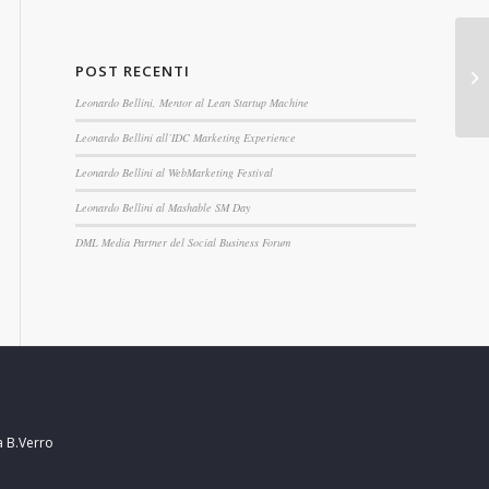
POST RECENTI
Leonardo Bellini, Mentor al Lean Startup Machine
Leonardo Bellini all’IDC Marketing Experience
Leonardo Bellini al WebMarketing Festival
Leonardo Bellini al Mashable SM Day
DML Media Partner del Social Business Forum
a B.Verro