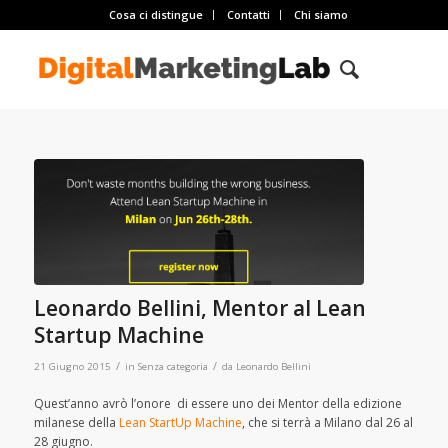
Cosa ci distingue
Contatti
Chi siamo
Leonardo Bellini, Mentor al Lean
Startup Machine
/
/
21 Giugno 2015
in
Senza categoria
da
Leonardo Bellini
Quest’anno avrò l’onore di essere uno dei Mentor della edizione
milanese della
Lean StartUp Machine
, che si terrà a Milano dal 26 al
28 giugno.