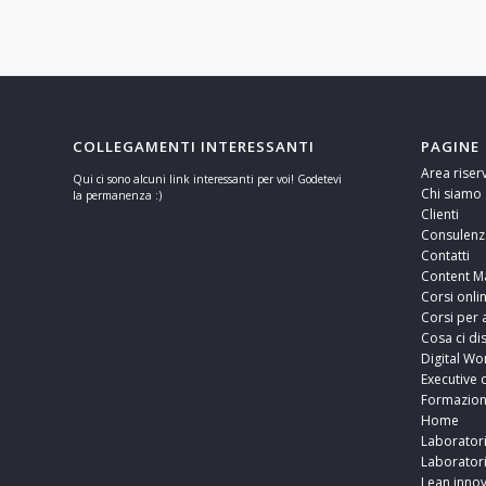
COLLEGAMENTI INTERESSANTI
PAGINE
Area riser
Qui ci sono alcuni link interessanti per voi! Godetevi
Chi siamo
la permanenza :)
Clienti
Consulenz
Contatti
Content M
Corsi onli
Corsi per 
Cosa ci di
Digital Wo
Executive 
Formazio
Home
Laborator
Laborator
Lean innov