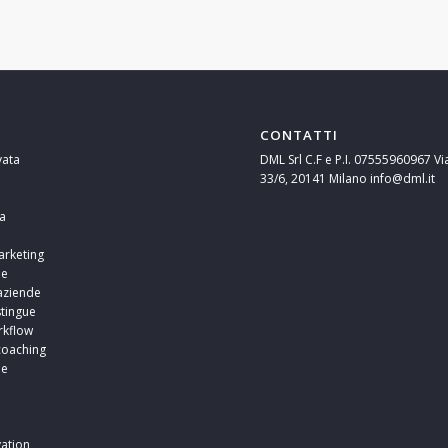
CONTATTI
vata
DML Srl C.F e P.I. 07555960967 Vi
33/6, 20141 Milano info@dml.it
a
arketing
ne
aziende
stingue
rkflow
coaching
ne
i
i
ation