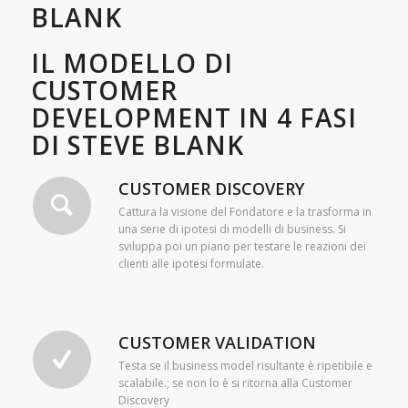
BLANK
IL MODELLO DI
CUSTOMER
DEVELOPMENT IN 4 FASI
DI STEVE BLANK
CUSTOMER DISCOVERY
Cattura la visione del Fondatore e la trasforma in
una serie di ipotesi di modelli di business. Si
sviluppa poi un piano per testare le reazioni dei
clienti alle ipotesi formulate.
CUSTOMER VALIDATION
Testa se il business model risultante è ripetibile e
scalabile.; se non lo è si ritorna alla Customer
Discovery