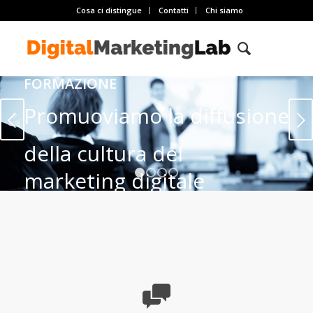
Cosa ci distingue
Contatti
Chi siamo
FORMAZIONE
Promuoviamo la diffusione
Succ
della cultura del
marketing digitale
1
2
3
4