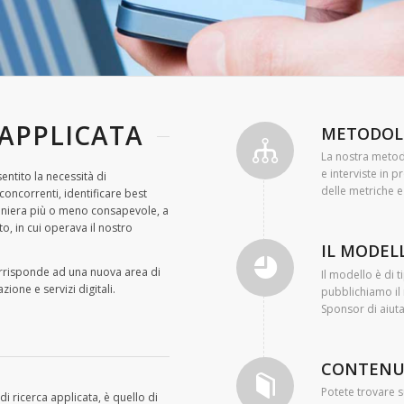
 APPLICATA
METODOL
La nostra metodo
e interviste in 
entito la necessità di
delle metriche e
concorrenti, identificare best
 maniera più o meno consapevole, a
o, in cui operava il nostro
IL MODEL
rrisponde ad una nuova area di
Il modello è di 
ione e servizi digitali.
pubblichiamo il
Sponsor di aiuta
CONTENU
Potete trovare s
di ricerca applicata, è quello di