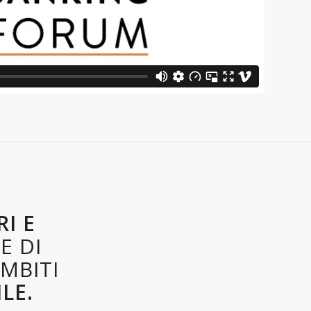
RI E
E DI
AMBITI
LE.