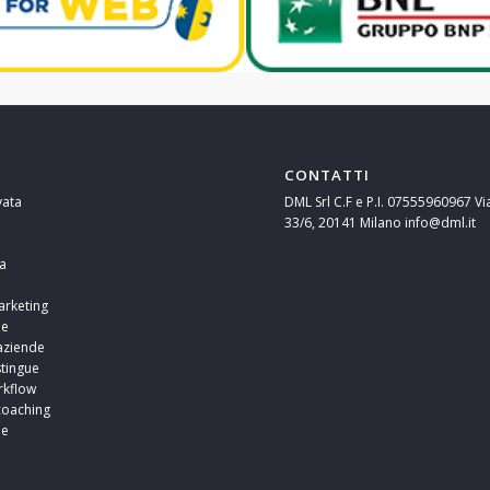
CONTATTI
vata
DML Srl C.F e P.I. 07555960967 Vi
33/6, 20141 Milano info@dml.it
a
arketing
ne
aziende
stingue
rkflow
coaching
ne
i