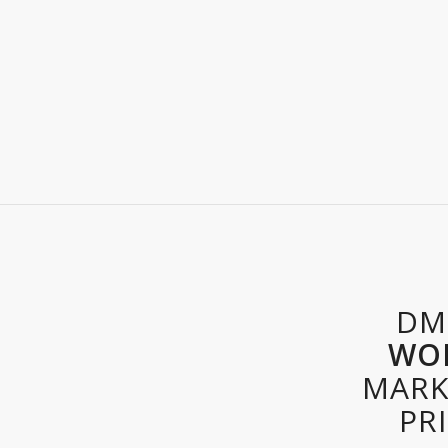
DM
WO
MARKE
PR