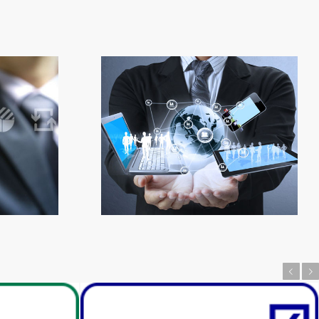
ati
Laboratori
Slogan
Prec
Succ