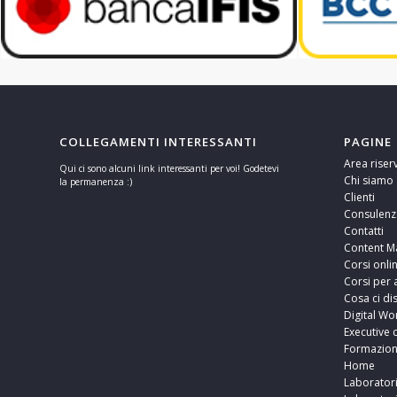
COLLEGAMENTI INTERESSANTI
PAGINE
Area riser
Qui ci sono alcuni link interessanti per voi! Godetevi
Chi siamo
la permanenza :)
Clienti
Consulenz
Contatti
Content M
Corsi onli
Corsi per 
Cosa ci di
Digital Wo
Executive 
Formazio
Home
Laborator