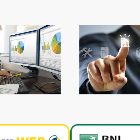
ort Social Mind
Servizi Correl
Slogan
Slogan