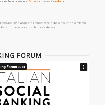
mo anche un canale su
Vimeo
e uno su
Slideshare
.
I
 Minds abbiamo acquisito competenze e know-hoc che riversiamo
ività di formazione e consulenza strategica
KING FORUM