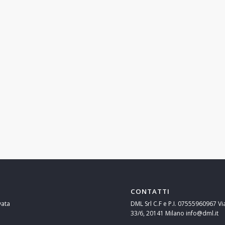
CONTATTI
vata
DML Srl C.F e P.I. 07555960967 Vi
33/6, 20141 Milano info@dml.it