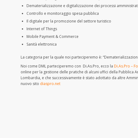
Dematerializzazione e digitalizzazione dei processi amministrati
Controllo e monitoraggio spesa pubblica
Il digitale per la promozione del settore turistico
Internet of Things
Mobile Payment & Commerce
Sanità elettronica
La categoria per la quale noi parteciperemo è: “Dematerializzazione
Noi come DML parteciperemo con Di.As.Pro, ecco la
Di.As.Pro – F
online per la gestione delle pratiche di alcuni uffici della Pubblic
Lombardia, e che successivamente è stato adottato da altre Amminist
nuovo sito
diaspro.net