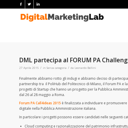
DML partecipa al FORUM PA Challeng
/
/
27 Aprile 2015
in
Senza categoria
da
Leonardo Bellini
Finalmente abbiamo rotto gli indugi e abbiamo deciso di parteci
partnership tra il PoliHub del Politecnico di Milano, il Forum PA e 
progetti di Startup che hanno un progetto per la Pubblica Amminist
dal 26 al 28 maggio a Roma.
Forum PA Call4ideas 2015
è finalizzata a individuare e promuovere i
digitale nella Pubblica Amministrazione italiana.
In particolare i progetti possono essere candidati nelle seguenti ca
Cloud computing e razionalizzazione del patrimonio infrastrutt