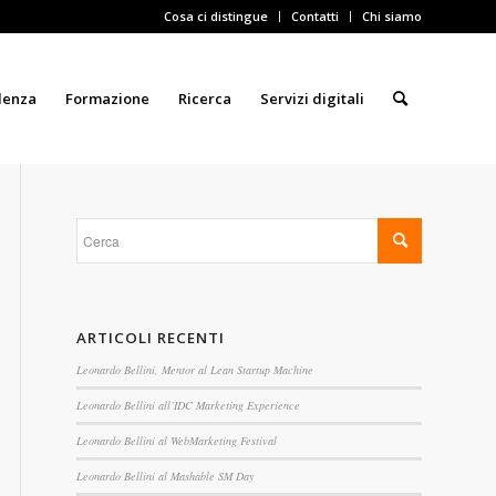
Cosa ci distingue
Contatti
Chi siamo
lenza
Formazione
Ricerca
Servizi digitali
ARTICOLI RECENTI
Leonardo Bellini, Mentor al Lean Startup Machine
Leonardo Bellini all’IDC Marketing Experience
Leonardo Bellini al WebMarketing Festival
Leonardo Bellini al Mashable SM Day