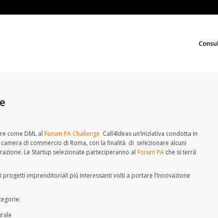
Consu
e
pare come DML al
Forum PA Challenge
Call4Ideas un’iniziativa condotta in
la camera di commercio di Roma, con la finalità di selezionare alcuni
razione. Le Startup selezionate parteciperanno al
Forum PA
che si terrà
 progetti imprenditoriali più interessanti volti a portare l’innovazione
tegorie:
urale