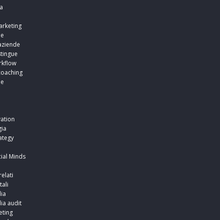
a
arketing
ne
aziende
stingue
rkflow
coaching
ne
i
i
ation
ia
ategy
ial Minds
relati
tali
ia
ia audit
ting