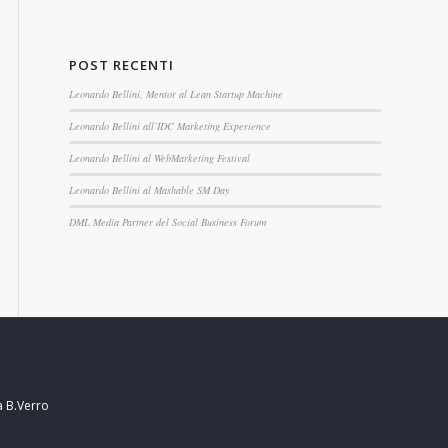
POST RECENTI
Leonardo Bellini, Mentor al Lean Startup Machine
Leonardo Bellini all’IDC Marketing Experience
Leonardo Bellini al WebMarketing Festival
Leonardo Bellini al Mashable SM Day
DML Media Partner del Social Business Forum
a B.Verro