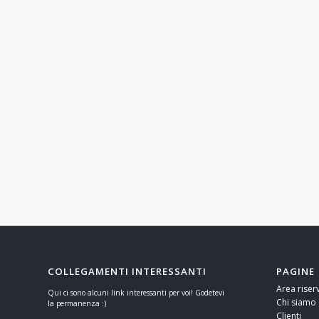
COLLEGAMENTI INTERESSANTI
PAGINE
Area riser
Qui ci sono alcuni link interessanti per voi! Godetevi
Chi siamo
la permanenza :)
Clienti