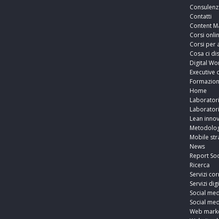
Consulenz
Contatti
Content M
Corsi onli
Corsi per 
Cosa ci di
Digital Wo
Executive 
Formazio
Home
Laborator
Laborator
Lean innov
Metodolog
Mobile str
News
Report Soc
Ricerca
Servizi cor
Servizi digi
Social med
Social med
Web marke