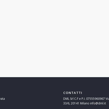
CONTATTI
vata
DML Srl C.F e P.I. 07555960967 Vi
33/6, 20141 Milano info@dml.it