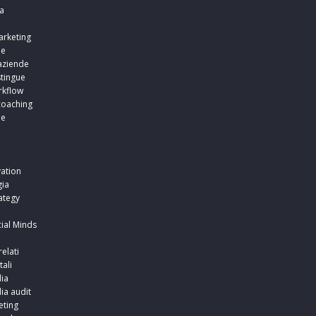
a
arketing
ne
aziende
stingue
rkflow
coaching
ne
i
i
ation
ia
ategy
ial Minds
relati
tali
ia
ia audit
ting