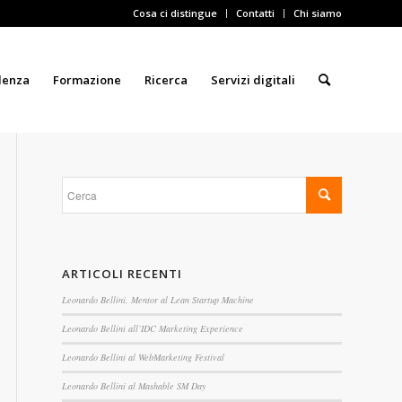
Cosa ci distingue
Contatti
Chi siamo
lenza
Formazione
Ricerca
Servizi digitali
ARTICOLI RECENTI
Leonardo Bellini, Mentor al Lean Startup Machine
Leonardo Bellini all’IDC Marketing Experience
Leonardo Bellini al WebMarketing Festival
Leonardo Bellini al Mashable SM Day