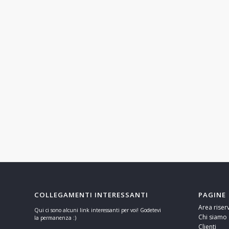
COLLEGAMENTI INTERESSANTI
PAGINE
Area riser
Qui ci sono alcuni link interessanti per voi! Godetevi
Chi siamo
la permanenza :)
Clienti