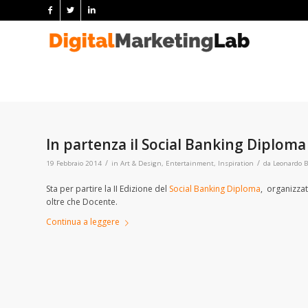
In partenza il Social Banking Diploma
/
/
19 Febbraio 2014
in
Art & Design
,
Entertainment
,
Inspiration
da
Leonardo B
Sta per partire la II Edizione del
Social Banking Diploma
, organizzat
oltre che Docente.
Continua a leggere