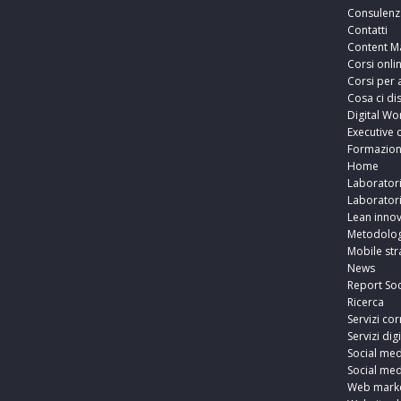
Consulenz
Contatti
Content M
Corsi onli
Corsi per 
Cosa ci di
Digital Wo
Executive 
Formazio
Home
Laborator
Laborator
Lean innov
Metodolog
Mobile str
News
Report Soc
Ricerca
Servizi cor
Servizi digi
Social med
Social med
Web marke