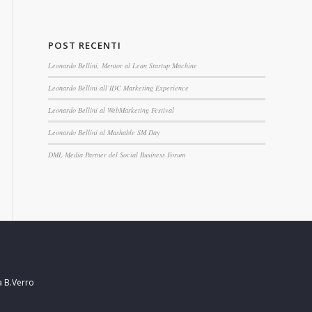
POST RECENTI
Leonardo Bellini, Mentor al Lean Startup Machine
Leonardo Bellini all’IDC Marketing Experience
Leonardo Bellini al WebMarketing Festival
Leonardo Bellini al Mashable SM Day
DML Media Partner del Social Business Forum
a B.Verro