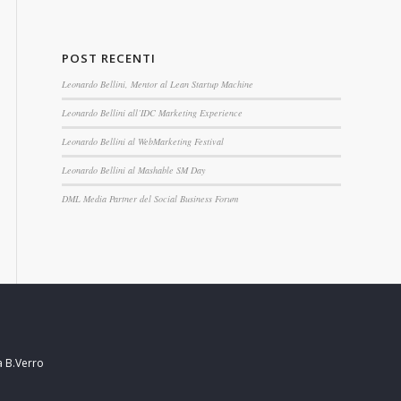
POST RECENTI
Leonardo Bellini, Mentor al Lean Startup Machine
Leonardo Bellini all’IDC Marketing Experience
Leonardo Bellini al WebMarketing Festival
Leonardo Bellini al Mashable SM Day
DML Media Partner del Social Business Forum
a B.Verro