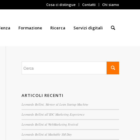
Cosa ci distingue
Contatti
Chi siamo
lenza
Formazione
Ricerca
Servizi digitali
ARTICOLI RECENTI
Leonardo Bellini, Mentor al Lean Startup Machine
Leonardo Bellini all’IDC Marketing Experience
Leonardo Bellini al WebMarketing Festival
Leonardo Bellini al Mashable SM Day