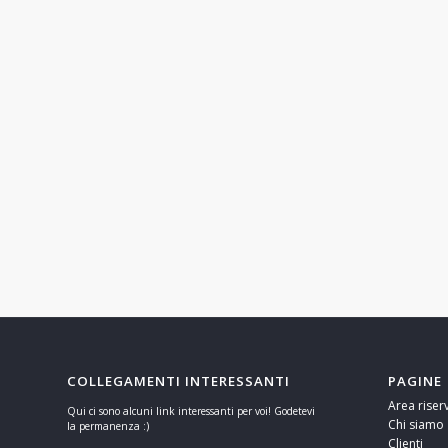
COLLEGAMENTI INTERESSANTI
PAGINE
Area riser
Qui ci sono alcuni link interessanti per voi! Godetevi
Chi siamo
la permanenza :)
Clienti