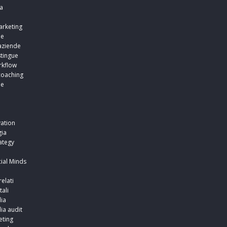
a
arketing
ne
aziende
stingue
rkflow
coaching
ne
i
i
ation
ia
ategy
ial Minds
relati
tali
ia
ia audit
ting