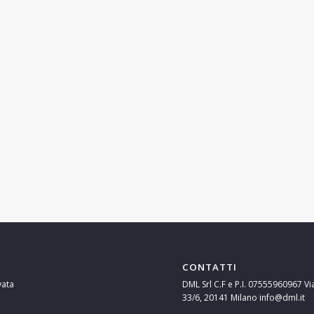
CONTATTI
vata
DML Srl C.F e P.I. 07555960967 Vi
33/6, 20141 Milano info@dml.it