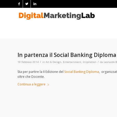
In partenza il Social Banking Diploma
/
/
19 Febbraio 2014
in
Art & Design
,
Entertainment
,
Inspiration
da
Leonardo B
Sta per partire la II Edizione del
Social Banking Diploma
, organizzat
oltre che Docente.
Continua a leggere