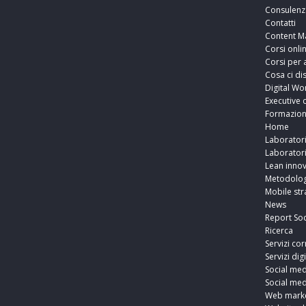
Consulenz
Contatti
Content M
Corsi onli
Corsi per 
Cosa ci di
Digital Wo
Executive 
Formazio
Home
Laborator
Laborator
Lean innov
Metodolog
Mobile str
News
Report Soc
Ricerca
Servizi cor
Servizi digi
Social med
Social med
Web marke