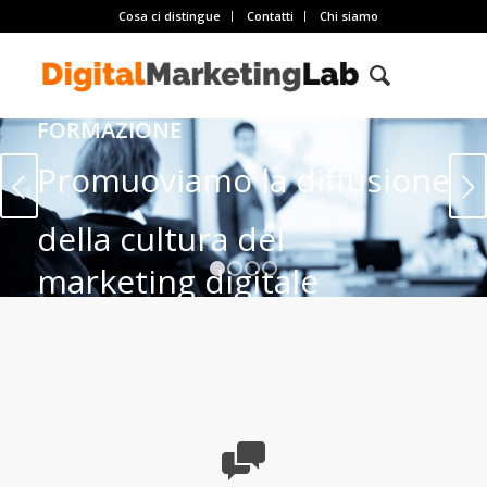
Cosa ci distingue
Contatti
Chi siamo
FORMAZIONE
Promuoviamo la diffusione
Succ
della cultura del
marketing digitale
1
2
3
4